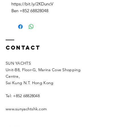
https://bit.ly/2KDuncV
Ben +852 68828048
Contact
SUN YACHTS
Unit-B8, Floor-G, Marina Cove Shopping
Centre,
Sai Kung N.T. Hong Kong
Tel:
+852 68828048
www.sunyachtshk.com