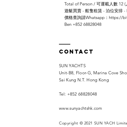
Total of Person / 可運載人數 12 (
遊艇買賣 - 船隻租賃 - 泊位安排 -
價格查詢請Whatsapp：https://bit.
Ben +852 68828048
Contact
SUN YACHTS
Unit-B8, Floor-G, Marina Cove Sh
Sai Kung N.T. Hong Kong
Tel: +852 68828048
www.sunyachtshk.com
Copyright © 2021 SUN YACH Limited