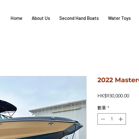
Home
About Us
Second Hand Boats
Water Toys
2022 Master
價
HK$930,000.00
格
數量
*