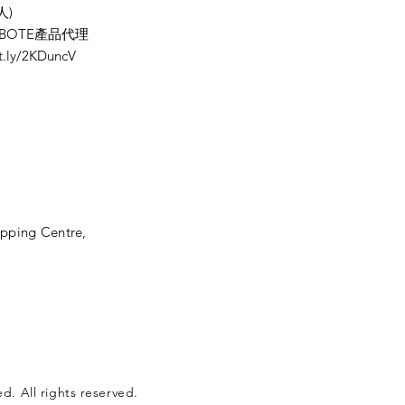
人)
 BOTE產品代理
ly/2KDuncV
opping Centre,
. All rights reserved.